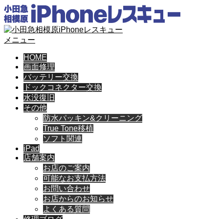
メニュー
HOME
画面修理
バッテリー交換
ドックコネクター交換
水没復旧
その他
防水パッキン&クリーニング
True Tone移植
ソフト関連
iPad
店舗案内
お店のご案内
可能なお支払方法
お問い合わせ
お店からのお知らせ
よくある質問