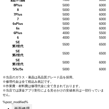
液晶(TFT)価格
8Plus
5000
6000
8
5000
6000
7Plus
5000
6000
7
5000
6000
6sPlus
5000
6000
6s
5000
6000
6Plus
4000
5500
6
4000
5500
SE
5500
6500
第3世代
SE
5500
6500
第2世代
SE
5000
6000
第1世代
5/5c/5s
5000
6000
※当店のガラス・液晶は高品質グレード品を採用。
※修理代金は全て税込み表記です。
※作業費・材料費は修理代金に全て含まれております。
※当店では課金アプリ割引による見せかけの安値表示は一切行っていま
せん。
%post_modified%
画面修理