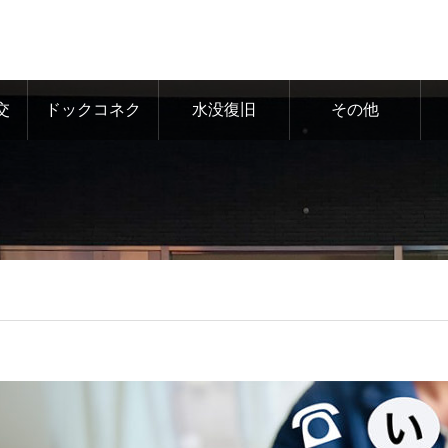
交
ドックコネク
水没復旧
その他
ター交換