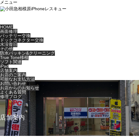
メニュー
HOME
画面修理
バッテリー交換
ドックコネクター交換
水没復旧
その他
防水パッキン&クリーニング
True Tone移植
ソフト関連
iPad
店舗案内
お店のご案内
可能なお支払方法
お問い合わせ
お店からのお知らせ
よくある質問
修理ブログ
店舗案内