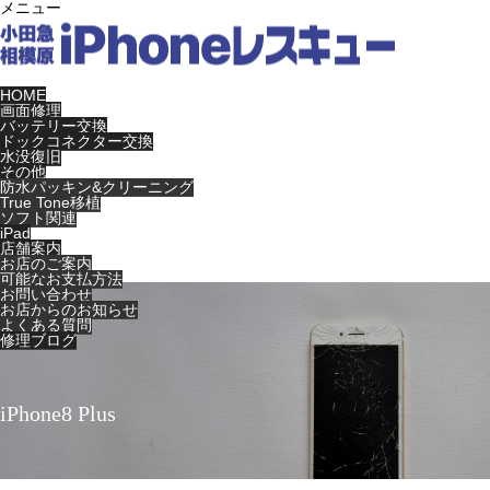
メニュー
HOME
画面修理
バッテリー交換
ドックコネクター交換
水没復旧
その他
防水パッキン&クリーニング
True Tone移植
ソフト関連
iPad
店舗案内
お店のご案内
可能なお支払方法
お問い合わせ
お店からのお知らせ
よくある質問
修理ブログ
iPhone8 Plus