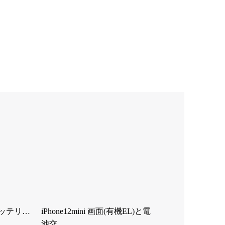
&バッテリ…
iPhone12mini 画面(有機EL)と電
池交…