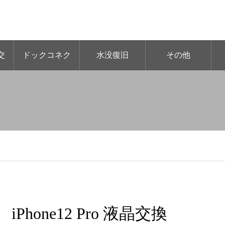
交
ドックコネク
水没復旧
その他
ター交換
iPhone12 Pro 液晶交換