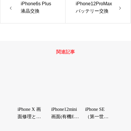
iPhone6s Plus
iPhone12ProMax
液晶交換
バッテリー交換
関連記事
iPhone X 画
iPhone12mini
iPhone SE
面修理とバ
画面(有機EL)
（第一世
ッテリー交
と電池交…
代）液晶＆