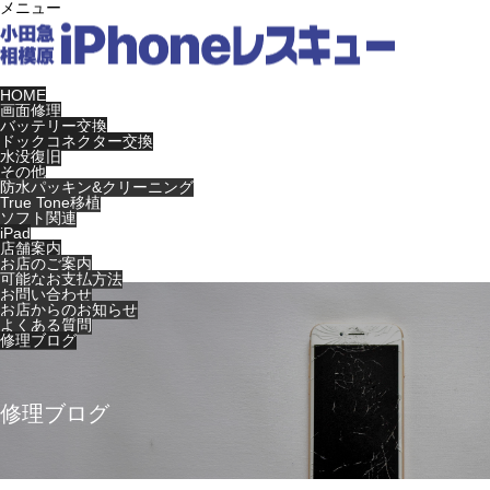
メニュー
HOME
画面修理
バッテリー交換
ドックコネクター交換
水没復旧
その他
防水パッキン&クリーニング
True Tone移植
ソフト関連
iPad
店舗案内
お店のご案内
可能なお支払方法
お問い合わせ
お店からのお知らせ
よくある質問
修理ブログ
修理ブログ