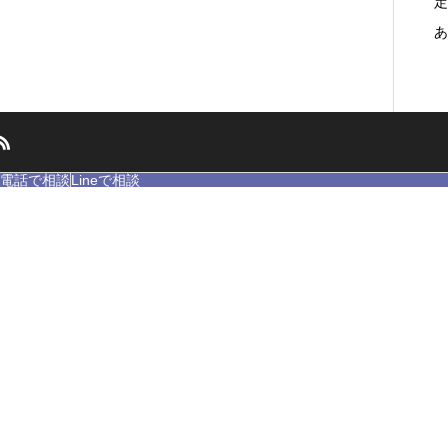
定
あ
電話で相談
Lineで相談